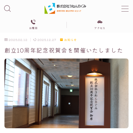
MENU
お電話
アクセス
３びきの粉ぶた
2025.02.12
2025.12.27
お知らせ
創立10周年記念祝賀会を開催いたしました
相談支援センター３ねんBぐみ
グループホーム
自立サポートセンターみらい
居住支援法人さぽーとみらい
会社概要