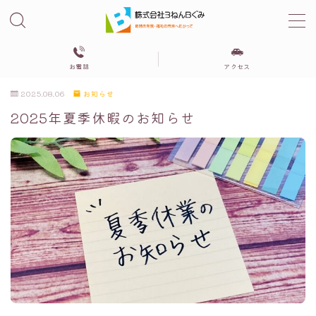
MENU
お電話
アクセス
2025.08.06
お知らせ
３びきの粉ぶた
2025年夏季休暇のお知らせ
相談支援センター３ねんBぐみ
グループホーム
自立サポートセンターみらい
居住支援法人さぽーとみらい
会社概要