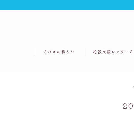
３びきの粉ぶた
相談支援センター３
2