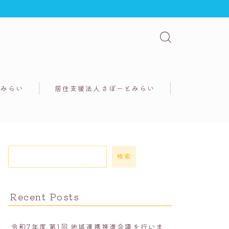
ーみらい
居住支援法人さぽーとみらい
検索
Recent Posts
令和7年度 第1回 地域連携推進会議を行いま