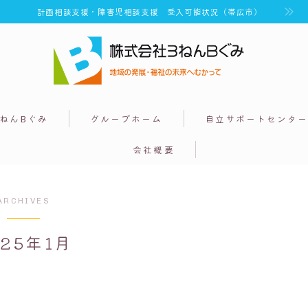
計画相談支援・障害児相談支援 受入可能状況（帯広市）
ねんBぐみ
グループホーム
自立サポートセンタ
会社概要
ARCHIVES
025年1月