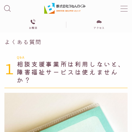
MENU
お電話
アクセス
３びきの粉ぶた
よくある質問
相談支援センター３ねんBぐみ
Q&A
1
相談支援事業所は利用しないと、
障害福祉サービスは使えません
グループホーム
か？
自立サポートセンターみらい
居住支援法人さぽーとみらい
会社概要