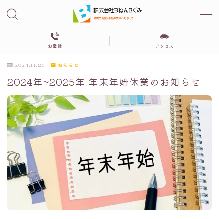
MENU
お電話
アクセス
2024.11.25
お知らせ
３びきの粉ぶた
2024年~2025年 年末年始休業のお知らせ
相談支援センター３ねんBぐみ
グループホーム
自立サポートセンターみらい
居住支援法人さぽーとみらい
会社概要